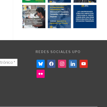
REDES SOCIALES UPO
bluesky
facebook
instagram
linkedin
youtube
flickr