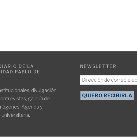
DIARIO DE LA
NEWSLETTER
IDAD PABLO DE
E
nstitucionales, divulgación
, entrevistas, galería de
imágenes. Agenda y
 universitaria.