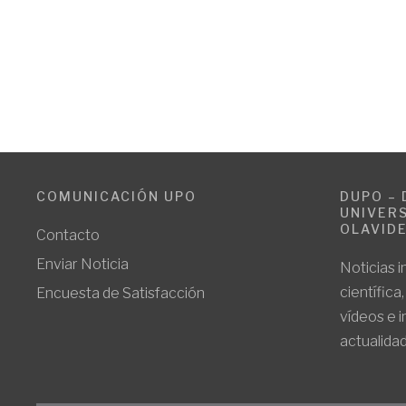
COMUNICACIÓN UPO
DUPO – 
UNIVERS
OLAVID
Contacto
Enviar Noticia
Noticias i
científica
Encuesta de Satisfacción
vídeos e 
actualidad