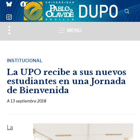
bluesky
facebook
instagram
Toggle
MENU
sidebar
&
navigation
INSTITUCIONAL
La UPO recibe a sus nuevos
estudiantes en una Jornada
de Bienvenida
A
13 septiembre 2018
La