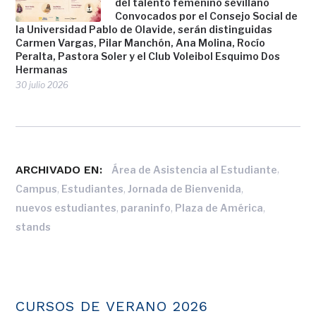
del talento femenino sevillano
Convocados por el Consejo Social de
la Universidad Pablo de Olavide, serán distinguidas
Carmen Vargas, Pilar Manchón, Ana Molina, Rocío
Peralta, Pastora Soler y el Club Voleibol Esquimo Dos
Hermanas
30 julio 2026
ARCHIVADO EN:
,
Área de Asistencia al Estudiante
,
,
,
Campus
Estudiantes
Jornada de Bienvenida
,
,
,
nuevos estudiantes
paraninfo
Plaza de América
stands
CURSOS DE VERANO 2026