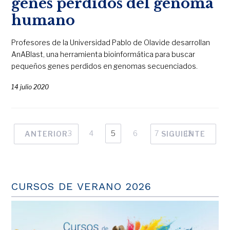
genes perdidos del genoma
humano
Profesores de la Universidad Pablo de Olavide desarrollan
AnABlast, una herramienta bioinformática para buscar
pequeños genes perdidos en genomas secuenciados.
14 julio 2020
1
…
3
4
5
6
7
…
12
ANTERIOR
SIGUIENTE
CURSOS DE VERANO 2026