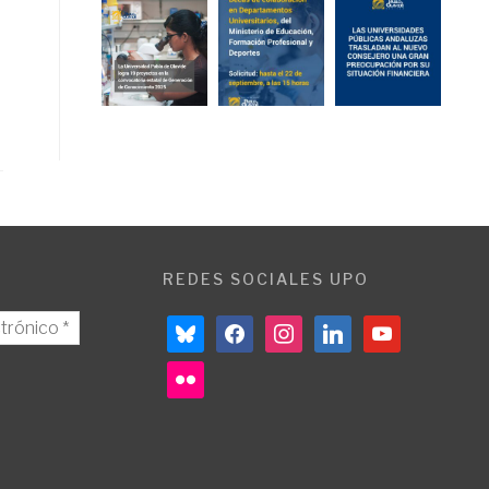
REDES SOCIALES UPO
bluesky
facebook
instagram
linkedin
youtube
flickr