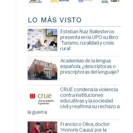
LO MÁS VISTO
Esteban Ruiz Ballesteros
presenta en la UPO su libro
‘Turismo, ruralidad y crisis
rural’
Academias de la lengua
española: ¿descriptoras o
prescriptoras del lenguaje?
CRUE condena la violencia
contra instituciones
educativas y la sociedad
civil y reafirma su rechazo a
la guerra
Francisco Oliva, doctor
‘Honoris Causa’ por la