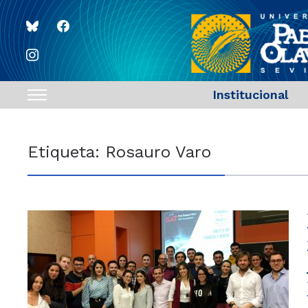
bluesky
facebook
instagram
Institucional
Toggle
sidebar
&
Etiqueta:
Rosauro Varo
navigation