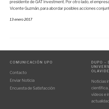
presidente de GAT Investment. Por otro lado, el empresa
Vicente Guzmán, para abordar posibles acciones conju
13 enero 2017
COMUNICACIÓN UPO
DUPO – 
UNIVERS
OLAVID
Contacto
Enviar Noticia
Noticias i
científica
Encuesta de Satisfacción
vídeos e 
actualidad