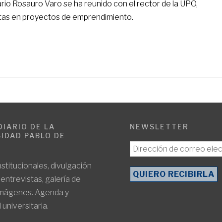
rio Rosauro Varo se ha reunido con el rector de la UPO,
ntas en proyectos de emprendimiento.
DIARIO DE LA
NEWSLETTER
IDAD PABLO DE
E
nstitucionales, divulgación
, entrevistas, galería de
imágenes. Agenda y
 universitaria.