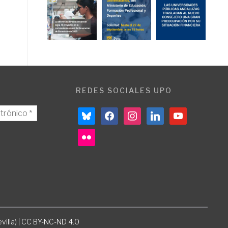
REDES SOCIALES UPO
bluesky
facebook
instagram
linkedin
youtube
flickr
villa) | CC BY-NC-ND 4.0