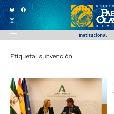
bluesky
facebook
instagram
Institucional
Toggle
sidebar
&
Etiqueta:
subvención
navigation