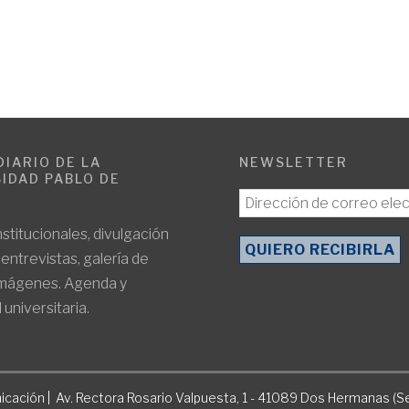
DIARIO DE LA
NEWSLETTER
IDAD PABLO DE
E
nstitucionales, divulgación
, entrevistas, galería de
imágenes. Agenda y
 universitaria.
icación | Av. Rectora Rosario Valpuesta, 1 - 41089 Dos Hermanas (Se