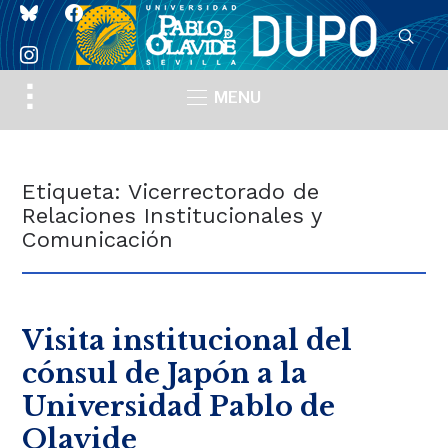
bluesky
facebook
instagram
Toggle
MENU
sidebar
&
navigation
Etiqueta:
Vicerrectorado de
Relaciones Institucionales y
Comunicación
Visita institucional del
cónsul de Japón a la
Universidad Pablo de
Olavide