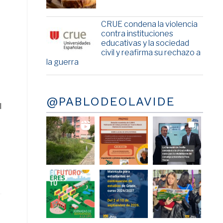
CRUE condena la violencia
contra instituciones
educativas y la sociedad
civil y reafirma su rechazo a
la guerra
@PABLODEOLAVIDE
l