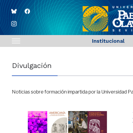
bluesky
facebook
instagram
Institucional
Toggle
sidebar
&
Divulgación
navigation
Noticias sobre formación impartida por la Universidad 