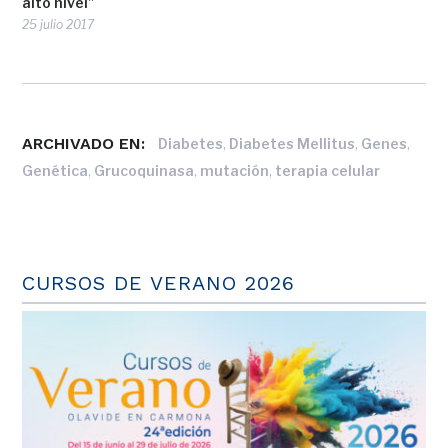
alto nivel”
25 julio 2017
ARCHIVADO EN:
,
,
,
Diabetes
Diabetes Mellitus
Genes
,
,
,
Genética
Grucoquinasa
mutación
terapia celular
CURSOS DE VERANO 2026