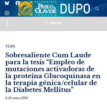
bluesky
facebook
instagram
Toggle
MENU
sidebar
&
navigation
TESIS
Sobresaliente Cum Laude
para la tesis “Empleo de
mutaciones activadoras de
la proteína Glucoquinasa en
la terapia génica/celular de
la Diabetes Mellitus”
A
25 enero 2016