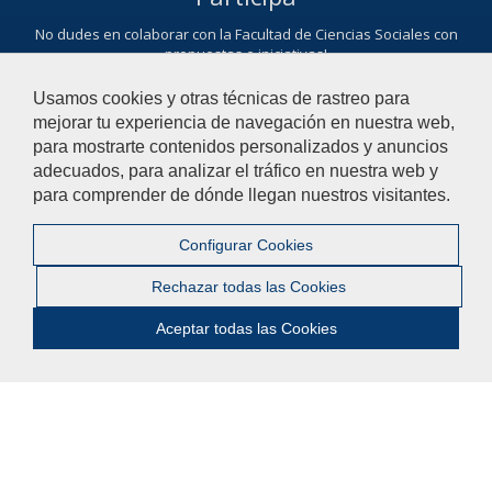
No dudes en colaborar con la Facultad de Ciencias Sociales con
propuestas e iniciativas!
Te queremos escuchar
Usamos cookies y otras técnicas de rastreo para
mejorar tu experiencia de navegación en nuestra web,
Ayúdanos a mejorar
para mostrarte contenidos personalizados y anuncios
adecuados, para analizar el tráfico en nuestra web y
El acceso al buzón exclusivamente se hará en caso de querer
para comprender de dónde llegan nuestros visitantes.
plantear cuestiones que se puedan calificar como una incidencia,
reclamación o sugerencia.
Configurar Cookies
Contacta con nosotros
Rechazar todas las Cookies
Aceptar todas las Cookies
© 2018 Universidad Pablo de Olavide - Facultad de
Ciencias Sociales
Contactar
|
Aviso Legal
|
Privacidad
|
Mapa web
|
Configurar cookies