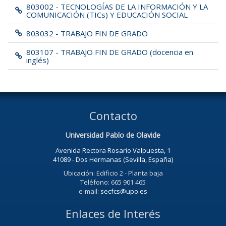
803002 - TECNOLOGÍAS DE LA INFORMACIÓN Y LA
COMUNICACIÓN (TICs) Y EDUCACIÓN SOCIAL
803032 - TRABAJO FIN DE GRADO
803107 - TRABAJO FIN DE GRADO (docencia en
inglés)
Contacto
Universidad Pablo de Olavide
Avenida Rectora Rosario Valpuesta, 1
41089 - Dos Hermanas (Sevilla, España)
Ubicación: Edificio 2 - Planta baja
Teléfono: 665 901 465
e-mail:
secfcs@upo.es
Enlaces de Interés