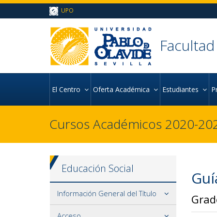
Ir al contenido principal de la página (alt + s)
UPO
Ir a la cabecera de la página (alt + c)
Ir al pie de la página (alt + p)
Ir al menú principal (alt + u)
Facultad
El Centro
Oferta Académica
Estudiantes
P
Cursos Académicos 2020-202
Educación Social
Guí
Información General del Título
Grad
Acceso