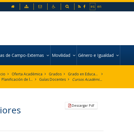
inicio
Mapa web
Contacto
Accesibilidad
Buscador
es
en
icas de Campo-Externas
Movilidad
Género e Igualdad
icio
Oferta Académica
Grados
Grado en Educación Social
Planificación de la Enseñanza
Guías Docentes
Cursos Académicos 2020-2021 y posteriores
Descargar Pdf
iores