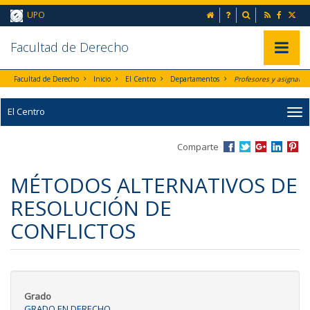
Ir al contenido principal de la página (alt + s)
inicio
Preguntas frecuent
Buscador
UPO
Ir a la cabecera de la página (alt + c)
Ir al pie de la página (alt + p)
Ir al menú principal (alt + u)
Faculta
d de Derecho
Mostrar/
Facultad de Derecho
Inicio
El Centro
Departamentos
Profesores y asignaturas por Departamento
El Centro
Comparte
MÉTODOS ALTERNATIVOS DE
RESOLUCIÓN DE
CONFLICTOS
Grado
GRADO EN DERECHO