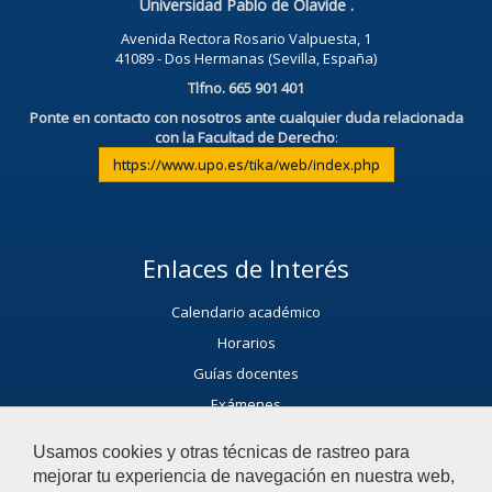
Universidad Pablo de Olavide .
Avenida Rectora Rosario Valpuesta, 1
41089 - Dos Hermanas (Sevilla, España)
Tlfno. 665 901 401
Ponte en contacto con nosotros ante cualquier duda relacionada
con la Facultad de Derecho
:
https://www.upo.es/tika/web/index.php
Enlaces de Interés
Calendario académico
Horarios
Guías docentes
Exámenes
Noticias
Usamos cookies y otras técnicas de rastreo para
Servicio de Extensión Cultural (SEC)
mejorar tu experiencia de navegación en nuestra web,