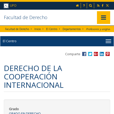
Ir al contenido principal de la página (alt + s)
inicio
Preguntas frecuent
Buscador
UPO
Ir a la cabecera de la página (alt + c)
Ir al pie de la página (alt + p)
Ir al menú principal (alt + u)
Faculta
d de Derecho
Mostrar/
Facultad de Derecho
Inicio
El Centro
Departamentos
Profesores y asignaturas por Departamento
El Centro
Comparte
DERECHO DE LA
COOPERACIÓN
INTERNACIONAL
Grado
GRADO EN DERECHO