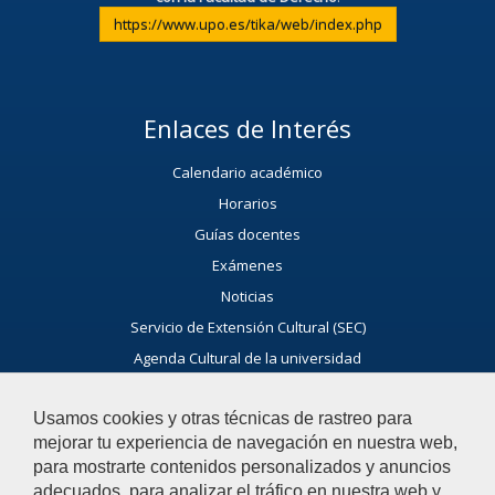
https://www.upo.es/tika/web/index.php
Enlaces de Interés
Calendario académico
Horarios
Guías docentes
Exámenes
Noticias
Servicio de Extensión Cultural (SEC)
Agenda Cultural de la universidad
Ayúdanos a Mejorar
Usamos cookies y otras técnicas de rastreo para
El acceso al buzón exclusivamente se hará en caso de querer
mejorar tu experiencia de navegación en nuestra web,
plantear cuestiones que se puedan calificar como incidencia,
para mostrarte contenidos personalizados y anuncios
reclamación o sugerencia
adecuados, para analizar el tráfico en nuestra web y