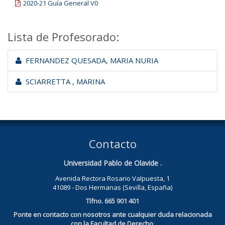
2020-21 Guía General V0
Lista de Profesorado:
FERNANDEZ QUESADA, MARIA NURIA
SCIARRETTA , MARINA
Contacto
Universidad Pablo de Olavide .
Avenida Rectora Rosario Valpuesta, 1
41089 - Dos Hermanas (Sevilla, España)
Tlfno. 665 901 401
Ponte en contacto con nosotros ante cualquier duda relacionada
con la Facultad de Derecho
: