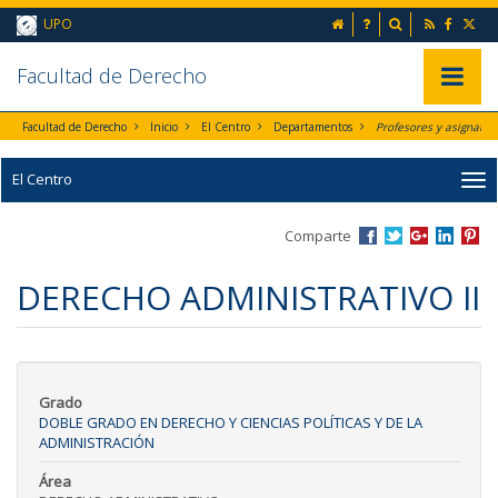
Ir al contenido principal de la página (alt + s)
inicio
Preguntas frecuent
Buscador
UPO
Ir a la cabecera de la página (alt + c)
Ir al pie de la página (alt + p)
Ir al menú principal (alt + u)
Faculta
d de Derecho
Mostrar/
Facultad de Derecho
Inicio
El Centro
Departamentos
Profesores y asignaturas por Departamento
El Centro
Comparte
DERECHO ADMINISTRATIVO II
Grado
DOBLE GRADO EN DERECHO Y CIENCIAS POLÍTICAS Y DE LA
ADMINISTRACIÓN
Área