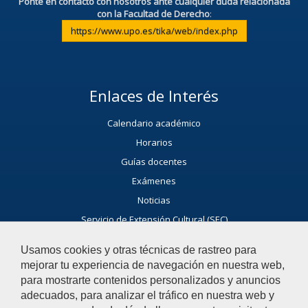
Ponte en contacto con nosotros ante cualquier duda relacionada
con la Facultad de Derecho
:
https://www.upo.es/tika/web/index.php
Enlaces de Interés
Calendario académico
Horarios
Guías docentes
Exámenes
Noticias
Servicio de Extensión Cultural (SEC)
Agenda Cultural de la universidad
Usamos cookies y otras técnicas de rastreo para
Ayúdanos a Mejorar
mejorar tu experiencia de navegación en nuestra web,
para mostrarte contenidos personalizados y anuncios
El acceso al buzón exclusivamente se hará en caso de querer
adecuados, para analizar el tráfico en nuestra web y
plantear cuestiones que se puedan calificar como incidencia,