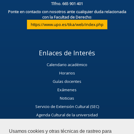
Tlfno. 665 901 401
Ponte en contacto con nosotros ante cualquier duda relacionada
con la Facultad de Derecho
:
https://www.upo.es/tika/web/index.php
Enlaces de Interés
Calendario académico
Horarios
Guías docentes
Exámenes
Noticias
Servicio de Extensión Cultural (SEC)
Agenda Cultural de la universidad
Ayúdanos a Mejorar
Usamos cookies y otras técnicas de rastreo para