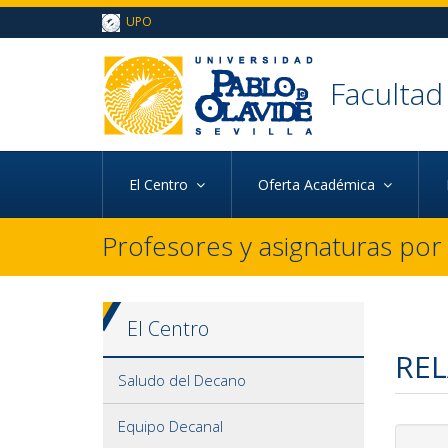
Ir al contenido principal de la página (alt + s)
UPO
Ir a la cabecera de la página (alt + c)
Ir al pie de la página (alt + p)
Ir al menú principal (alt + u)
Faculta
d
El Centro
Oferta Académica
Profesores y asignaturas po
El Centro
REL
Saludo del Decano
Equipo Decanal