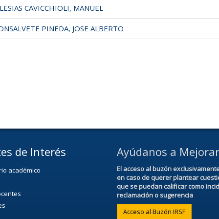
ESIAS CAVICCHIOLI, MANUEL
NSALVETE PINEDA, JOSE ALBERTO
es de Interés
Ayúdanos a Mejora
El acceso al buzón exclusivament
rio académico
en caso de querer plantear cuest
que se puedan calificar como inci
ocentes
reclamación o sugerencia
es
Acceso al Buzón IRSF