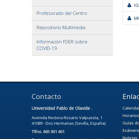
IGL
Profesorado del Centro
MO
Repositorio Multimedia
Información FDER sobre
COVID-19
Contacto
Enlac
Universidad Pablo de Olavide .
Calenda
Horarios
Avenida Rectora Rosario Valpuesta, 1
Guías d
41089 - Dos Hermanas (Sevilla, España)
Exámen
Tlfno. 665 901 401
Noticias