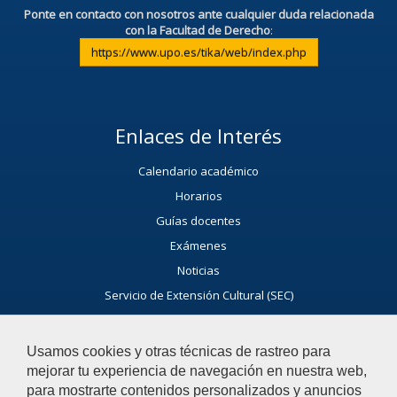
Ponte en contacto con nosotros ante cualquier duda relacionada
con la Facultad de Derecho
:
https://www.upo.es/tika/web/index.php
Enlaces de Interés
Calendario académico
Horarios
Guías docentes
Exámenes
Noticias
Servicio de Extensión Cultural (SEC)
Agenda Cultural de la universidad
Ayúdanos a Mejorar
Usamos cookies y otras técnicas de rastreo para
mejorar tu experiencia de navegación en nuestra web,
El acceso al buzón exclusivamente se hará en caso de querer
para mostrarte contenidos personalizados y anuncios