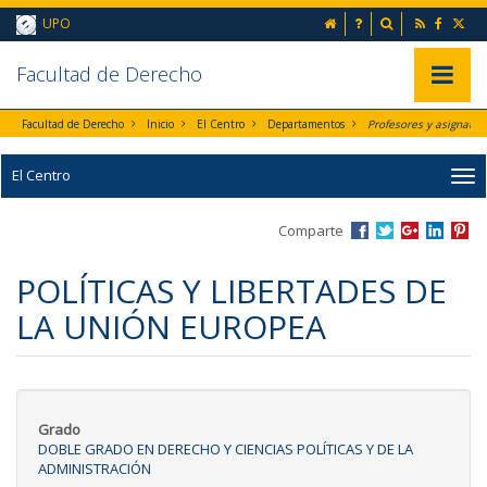
Ir al contenido principal de la página (alt + s)
inicio
Preguntas frecuent
Buscador
UPO
Ir a la cabecera de la página (alt + c)
Ir al pie de la página (alt + p)
Ir al menú principal (alt + u)
Faculta
d de Derecho
Mostrar/
Facultad de Derecho
Inicio
El Centro
Departamentos
Profesores y asignaturas por Departamento
El Centro
Comparte
POLÍTICAS Y LIBERTADES DE
LA UNIÓN EUROPEA
Grado
DOBLE GRADO EN DERECHO Y CIENCIAS POLÍTICAS Y DE LA
ADMINISTRACIÓN