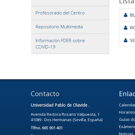
Lista
Profesorado del Centro
BLA
Repositorio Multimedia
RO
SE
Información FDER sobre
COVID-19
Contacto
Enlac
Universidad Pablo de Olavide .
Calenda
Horarios
Avenida Rectora Rosario Valpuesta, 1
Guías d
41089 - Dos Hermanas (Sevilla, España)
Exámen
Tlfno. 665 901 401
Noticias