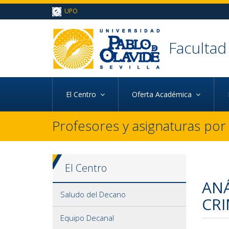
Ir al contenido principal de la página (alt + s)
UPO
Ir a la cabecera de la página (alt + c)
Ir al pie de la página (alt + p)
Ir al menú principal (alt + u)
Faculta
d
El Centro
Oferta Académica
Profesores y asignaturas po
El Centro
ANÁ
Saludo del Decano
CR
Equipo Decanal