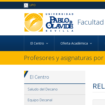
Ir al contenido principal de la página (alt + s)
UPO
Ir a la cabecera de la página (alt + c)
Ir al pie de la página (alt + p)
Ir al menú principal (alt + u)
Faculta
d
El Centro
Oferta Académica
Profesores y asignaturas po
El Centro
REL
Saludo del Decano
Equipo Decanal