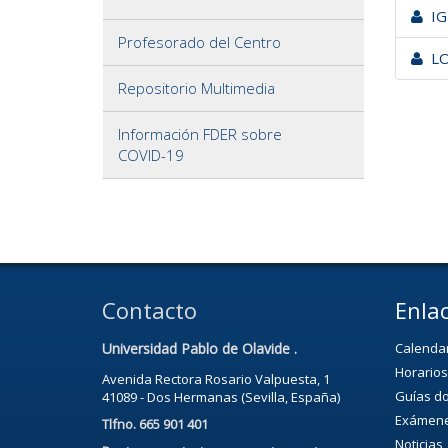
IGL
Profesorado del Centro
LO
Repositorio Multimedia
Información FDER sobre
COVID-19
Contacto
Enlac
Universidad Pablo de Olavide .
Calenda
Horarios
Avenida Rectora Rosario Valpuesta, 1
Guías d
41089 - Dos Hermanas (Sevilla, España)
Exámen
Tlfno. 665 901 401
Noticias