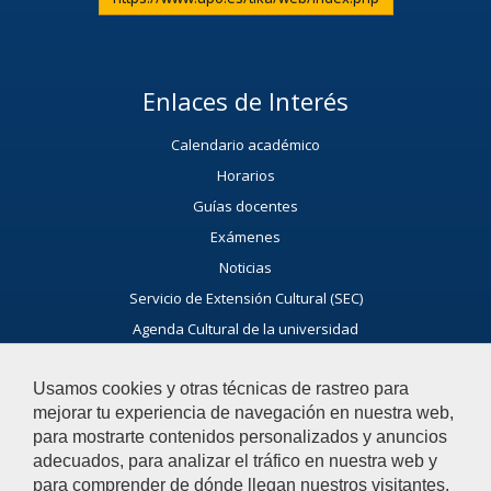
Enlaces de Interés
Calendario académico
Horarios
Guías docentes
Exámenes
Noticias
Servicio de Extensión Cultural (SEC)
Agenda Cultural de la universidad
Ayúdanos a Mejorar
Usamos cookies y otras técnicas de rastreo para
El acceso al buzón exclusivamente se hará en caso de querer
mejorar tu experiencia de navegación en nuestra web,
plantear cuestiones que se puedan calificar como incidencia,
para mostrarte contenidos personalizados y anuncios
reclamación o sugerencia
adecuados, para analizar el tráfico en nuestra web y
para comprender de dónde llegan nuestros visitantes.
Acceso al Buzón IRSF