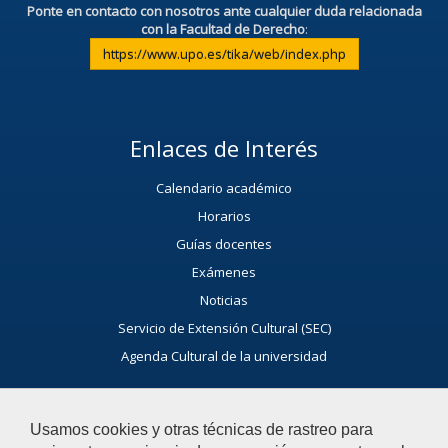
Ponte en contacto con nosotros ante cualquier duda relacionada
con la Facultad de Derecho
:
https://www.upo.es/tika/web/index.php
Enlaces de Interés
Calendario académico
Horarios
Guías docentes
Exámenes
Noticias
Servicio de Extensión Cultural (SEC)
Agenda Cultural de la universidad
Ayúdanos a Mejorar
Usamos cookies y otras técnicas de rastreo para
El acceso al buzón exclusivamente se hará en caso de querer