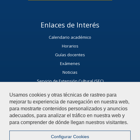
Enlaces de Interés
Calendario académico
Horarios
Guías docentes
Exámenes
Noticias
Servicio de Extensión Cultural (SEC)
Agenda Cultural de la universidad
Usamos cookies y otras técnicas de rastreo para
Ayúdanos a Mejorar
mejorar tu experiencia de navegación en nuestra web,
para mostrarte contenidos personalizados y anuncios
El acceso al buzón exclusivamente se hará en caso de querer
adecuados, para analizar el tráfico en nuestra web y
plantear cuestiones que se puedan calificar como incidencia,
para comprender de dónde llegan nuestros visitantes.
reclamación o sugerencia
Acceso al Buzón IRSF
Configurar Cookies