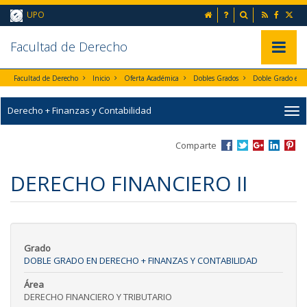
Ir al contenido principal de la página (alt + s)
inicio
Preguntas frecuent
Buscador
UPO
Ir a la cabecera de la página (alt + c)
Ir al pie de la página (alt + p)
Ir al menú principal (alt + u)
Faculta
d de Derecho
Mostrar/
Facultad de Derecho
Inicio
Oferta Académica
Dobles Grados
Derecho + Finanzas y Contabilidad
Comparte
DERECHO FINANCIERO II
Grado
DOBLE GRADO EN DERECHO + FINANZAS Y CONTABILIDAD
Área
DERECHO FINANCIERO Y TRIBUTARIO