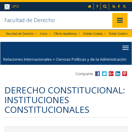
Ir al contenido principal de la página (alt + s)
inicio
Preguntas frecuent
Buscador
UPO
Ir a la cabecera de la página (alt + c)
Ir al pie de la página (alt + p)
Ir al menú principal (alt + u)
Faculta
d de Derecho
Mostrar/
Facultad de Derecho
Inicio
Oferta Académica
Dobles Grados
Relaciones Internacionales + Ciencias Políticas y de la Administración
Comparte
DERECHO CONSTITUCIONAL:
INSTITUCIONES
CONSTITUCIONALES