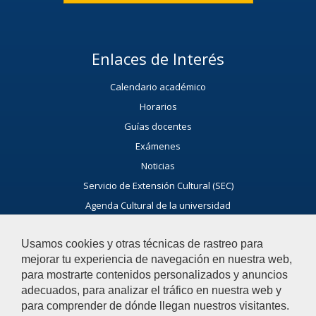
Enlaces de Interés
Calendario académico
Horarios
Guías docentes
Exámenes
Noticias
Servicio de Extensión Cultural (SEC)
Agenda Cultural de la universidad
Ayúdanos a Mejorar
Usamos cookies y otras técnicas de rastreo para
El acceso al buzón exclusivamente se hará en caso de querer
mejorar tu experiencia de navegación en nuestra web,
plantear cuestiones que se puedan calificar como incidencia,
para mostrarte contenidos personalizados y anuncios
reclamación o sugerencia
adecuados, para analizar el tráfico en nuestra web y
para comprender de dónde llegan nuestros visitantes.
Acceso al Buzón IRSF