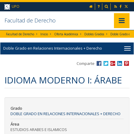
Ir al contenido principal de la página (alt + s)
inicio
Preguntas frecuent
Buscador
UPO
Ir a la cabecera de la página (alt + c)
Ir al pie de la página (alt + p)
Ir al menú principal (alt + u)
Faculta
d de Derecho
Mostrar/
Facultad de Derecho
Inicio
Oferta Académica
Dobles Grados
Doble Grado en Relaciones Internacionales + Derecho
Comparte
IDIOMA MODERNO I: ÁRABE
Grado
DOBLE GRADO EN RELACIONES INTERNACIONALES + DERECHO
Área
ESTUDIOS ARABES E ISLAMICOS