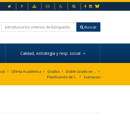
Inicio
Preguntas frecuentes
Mapa web
Contacto
Accesibilidad
Buscador
Facebook
Instagram
Bluesky
Buscar
Calidad, estrategia y resp. social
icio
Oferta Académica
Grados
Doble Grado en Traducción e Interpretación: francés y Relaciones Internacionales
Planificación de la enseñanza
Exámenes