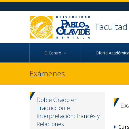
Ir al contenido principal de la página (alt + s)
Ir a la cabecera de la página (alt + c)
Ir al pie de la página (alt + p)
Ir al menú principal (alt + u)
Faculta
El Centro
Oferta Académi
Exámenes
Doble Grado en
Ex
Traducción e
Interpretación: francés y
Relaciones
Cur