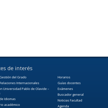
es de interés
Gestión del Grado
Horarios
Relaciones Internacionales
Guías docentes
n Universidad Pablo de Olavide –
Exámenes
s
Buscador general
 de Idiomas
Noticias Facultad
rio académico
Agenda