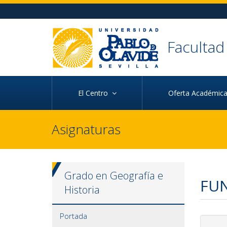
Ir al contenido principal de la página (alt + s)
Ir a la cabecera de la página (alt + c)
Ir al pie de la página (alt + p)
Ir al menú principal (alt + u)
Faculta
El Centro
Oferta Académi
Asignaturas
Grado en Geografía e
FU
Historia
Portada