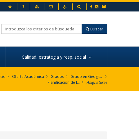
Inicio
Preguntas frecuentes
Mapa web
Contacto
Accesibilidad
Buscador
Facebook
Instagram
Bluesky
Buscar
Calidad, estrategia y resp. social
icio
Oferta Académica
Grados
Grado en Geografía e Historia
Planificación de la enseñanza
Asignaturas