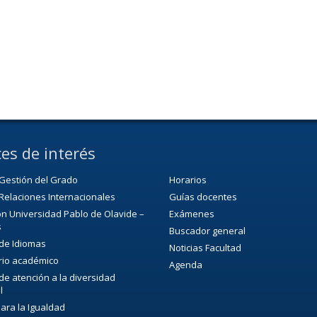
es de interés
Gestión del Grado
Horarios
Relaciones Internacionales
Guías docentes
n Universidad Pablo de Olavide –
Exámenes
s
Buscador general
 de Idiomas
Noticias Facultad
rio académico
Agenda
 de atención a la diversidad
l
para la Igualdad