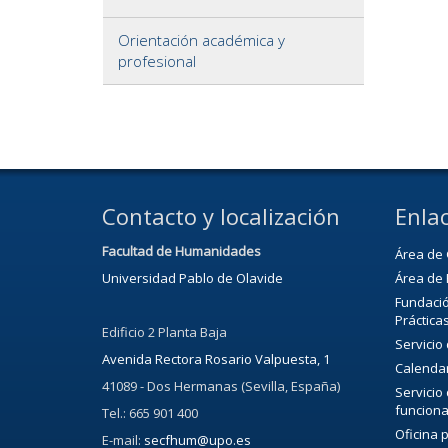
Orientación académica y
profesional
Contacto y localización
Enlac
Facultad de Humanidades
Área de 
Universidad Pablo de Olavide
Área de 
Fundació
Práctica
Edificio 2 Planta Baja
Servicio
Avenida Rectora Rosario Valpuesta, 1
Calenda
41089 - Dos Hermanas (Sevilla, España)
Servicio
funciona
Tel.: 665 901 400
Oficina 
E-mail:
secfhum@upo.es