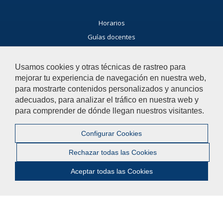
Horarios
Guías docentes
Exámenes
Buscador general
Usamos cookies y otras técnicas de rastreo para
mejorar tu experiencia de navegación en nuestra web,
Noticias Facultad
para mostrarte contenidos personalizados y anuncios
Agenda
adecuados, para analizar el tráfico en nuestra web y
Buzón de consultas
para comprender de dónde llegan nuestros visitantes.
Si tienes dudas, contacta con nosotros.
Configurar Cookies
Contacta con nosotros
Rechazar todas las Cookies
Aceptar todas las Cookies
© 2019 Universidad Pablo de Olavide - Facultad de Humanidades
Contactar
|
Aviso legal
|
Mapa web
|
Configurar cookies