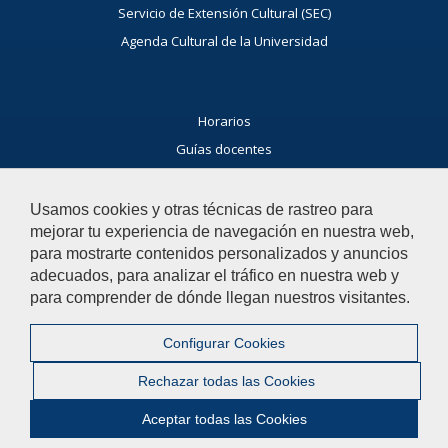
Servicio de Extensión Cultural (SEC)
Agenda Cultural de la Universidad
Horarios
Guías docentes
Exámenes
Buscador general
Usamos cookies y otras técnicas de rastreo para
mejorar tu experiencia de navegación en nuestra web,
Noticias Facultad
para mostrarte contenidos personalizados y anuncios
Agenda
adecuados, para analizar el tráfico en nuestra web y
Buzón de consultas
para comprender de dónde llegan nuestros visitantes.
Si tienes dudas, contacta con nosotros.
Configurar Cookies
Contacta con nosotros
Rechazar todas las Cookies
Aceptar todas las Cookies
© 2019 Universidad Pablo de Olavide - Facultad de Humanidades