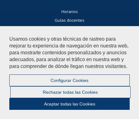
Horarios
Guías docentes
Exámenes
Buscador general
Usamos cookies y otras técnicas de rastreo para
mejorar tu experiencia de navegación en nuestra web,
Noticias Facultad
para mostrarte contenidos personalizados y anuncios
Agenda
adecuados, para analizar el tráfico en nuestra web y
Buzón de consultas
para comprender de dónde llegan nuestros visitantes.
Si tienes dudas, contacta con nosotros.
Configurar Cookies
Contacta con nosotros
Rechazar todas las Cookies
Aceptar todas las Cookies
© 2019 Universidad Pablo de Olavide - Facultad de Humanidades
Contactar
|
Aviso legal
|
Mapa web
|
Configurar cookies