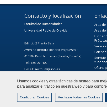
Contacto y localización
Enlac
Facultad de Humanidades
Área de 
Universidad Pablo de Olavide
Área de 
Fundació
Práctica
Edificio 2 Planta Baja
Servicio
Avenida Rectora Rosario Valpuesta, 1
Calenda
41089 - Dos Hermanas (Sevilla, España)
Servicio
funciona
Tel.: 665 901 400
Oficina 
E-mail:
secfhum@upo.es
Bibliote
Servicio 
Usamos cookies y otras técnicas de rastreo para mej
Agenda C
para analizar el tráfico en nuestra web y para compre
Configurar Cookies
Rechazar todas las Cookies
© 2019 Universidad Pablo de Olavide - Facultad de Hum