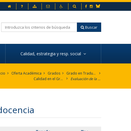
Inicio
Preguntas frecuentes
Mapa web
Contacto
Accesibilidad
Buscador
Facebook
Instagram
Bluesky
Buscar
Calidad, estrategia y resp. social
icio
Oferta Académica
Grados
Grado en Traducción e Interpretación. Inglés
Calidad en el Grado
Evaluación de la actividad docente por parte del alumnado
docencia