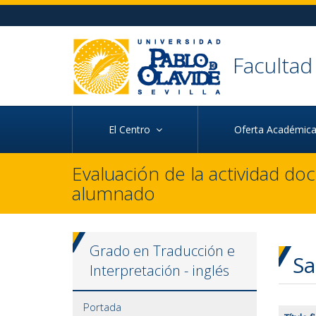
Ir al contenido principal de la página (alt + s)
Ir a la cabecera de la página (alt + c)
Ir al pie de la página (alt + p)
Ir al menú principal (alt + u)
Faculta
El Centro
Oferta Académi
Evaluación de la actividad do
alumnado
Grado en Traducción e
Sa
Interpretación - inglés
Portada