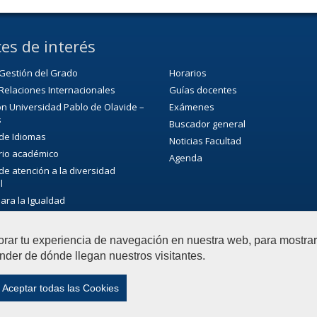
es de interés
Gestión del Grado
Horarios
Relaciones Internacionales
Guías docentes
n Universidad Pablo de Olavide –
Exámenes
s
Buscador general
 de Idiomas
Noticias Facultad
rio académico
Agenda
 de atención a la diversidad
l
para la Igualdad
ca/CRAI
de Extensión Cultural (SEC)
orar tu experiencia de navegación en nuestra web, para mostr
ultural de la Universidad
nder de dónde llegan nuestros visitantes.
Aceptar todas las Cookies
anidades
Contactar
|
Aviso legal
|
Mapa web
|
Configura