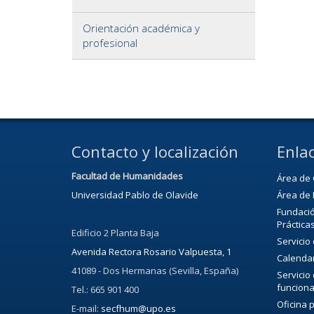
Orientación académica y
profesional
Contacto y localización
Enlac
Facultad de Humanidades
Área de 
Universidad Pablo de Olavide
Área de 
Fundació
Práctica
Edificio 2 Planta Baja
Servicio
Avenida Rectora Rosario Valpuesta, 1
Calenda
41089 - Dos Hermanas (Sevilla, España)
Servicio
funciona
Tel.: 665 901 400
Oficina 
E-mail:
secfhum@upo.es