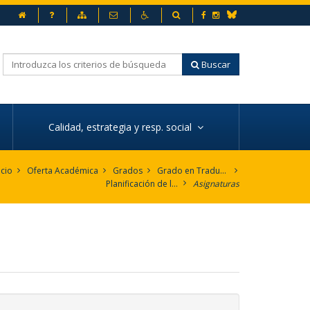
Inicio
Preguntas frecuentes
Mapa web
Contacto
Accesibilidad
Buscador
Facebook
Instagram
Bluesky
Buscar
Calidad, estrategia y resp. social
icio
Oferta Académica
Grados
Grado en Traducción e Interpretación. Inglés
Planificación de la enseñanza
Asignaturas