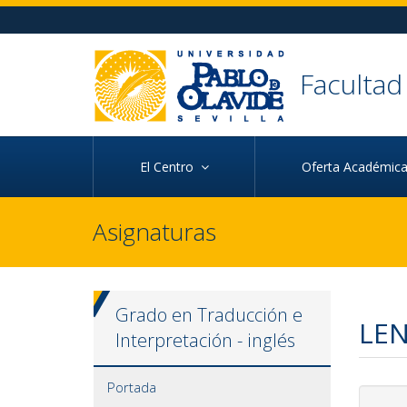
Ir al contenido principal de la página (alt + s)
Ir a la cabecera de la página (alt + c)
Ir al pie de la página (alt + p)
Ir al menú principal (alt + u)
Faculta
El Centro
Oferta Académi
Asignaturas
Grado en Traducción e
LEN
Interpretación - inglés
Portada