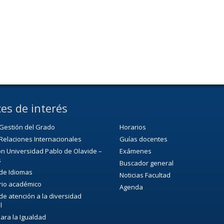
es de interés
Gestión del Grado
Horarios
Relaciones Internacionales
Guías docentes
n Universidad Pablo de Olavide –
Exámenes
s
Buscador general
 de Idiomas
Noticias Facultad
rio académico
Agenda
 de atención a la diversidad
l
para la Igualdad