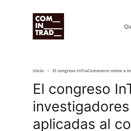
Grupo de investigación HUM-995
Qu
Inicio
El congreso InTraCommerce reúne a inv
El congreso I
investigadores
aplicadas al co