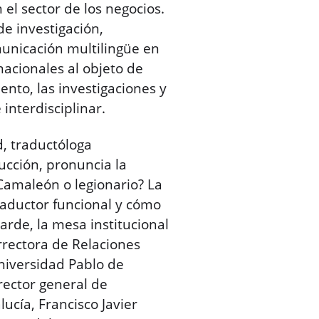
 el sector de los negocios.
de investigación,
municación multilingüe en
nacionales al objeto de
nto, las investigaciones y
interdisciplinar.
d, traductóloga
ucción, pronuncia la
¿Camaleón o legionario? La
traductor funcional y cómo
tarde, la mesa institucional
errectora de Relaciones
Universidad Pablo de
irector general de
ucía, Francisco Javier