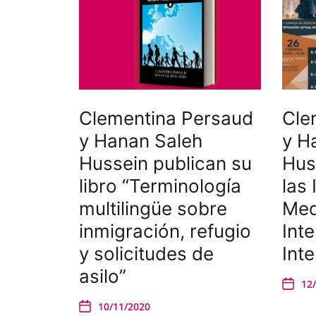
Clementina Persaud
Cle
y Hanan Saleh
y H
Hussein publican su
Hus
libro “Terminología
las
multilingüe sobre
Med
inmigración, refugio
Inte
y solicitudes de
Inte
asilo”
12
10/11/2020