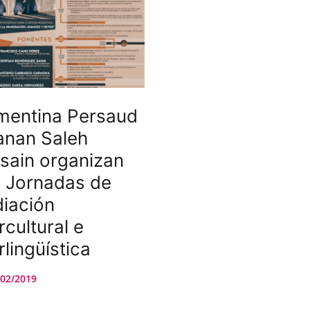
mentina Persaud
anan Saleh
sain organizan
 I Jornadas de
iación
rcultural e
rlingüística
/02/2019