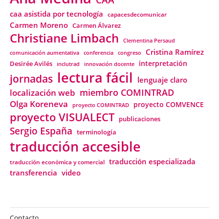
caa asistida por tecnología
capacesdecomunicar
Carmen Moreno
Carmen Álvarez
Christiane Limbach
Clementina Persaud
Cristina Ramírez
comunicación aumentativa
conferencia
congreso
interpretación
Desirée Avilés
inclutrad
innovación docente
lectura fácil
jornadas
lenguaje claro
miembro COMINTRAD
localización web
Olga Koreneva
proyecto COMVENCE
proyecto COMINTRAD
proyecto VISUALECT
publicaciones
Sergio España
terminología
traducción accesible
traducción especializada
traducción económica y comercial
transferencia
video
Contacto