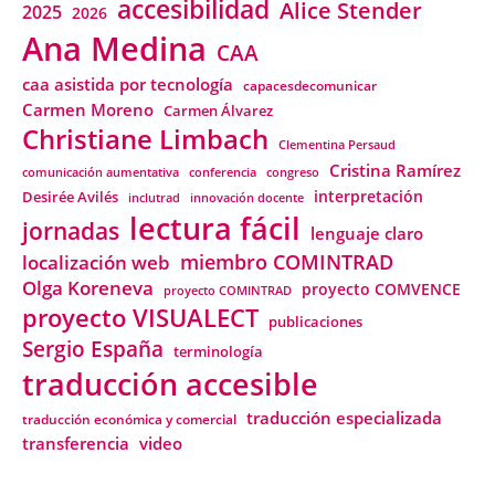
accesibilidad
Alice Stender
2025
2026
Ana Medina
CAA
caa asistida por tecnología
capacesdecomunicar
Carmen Moreno
Carmen Álvarez
Christiane Limbach
Clementina Persaud
Cristina Ramírez
comunicación aumentativa
conferencia
congreso
interpretación
Desirée Avilés
inclutrad
innovación docente
lectura fácil
jornadas
lenguaje claro
miembro COMINTRAD
localización web
Olga Koreneva
proyecto COMVENCE
proyecto COMINTRAD
proyecto VISUALECT
publicaciones
Sergio España
terminología
traducción accesible
traducción especializada
traducción económica y comercial
transferencia
video