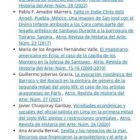
Historia del Arte: Núm. 28 (2022)
Pablo F. Amador Marrero,
Fatto in Indie Chita delli
Angeli, Puebla, México. Una imagen de San José con el
Divino Infante atribuido a los Cora como parte del
legado artístico de Santiago Durante a la parroquia de
Toirano, Savona
,
Atrio. Revista de Historia del Arte:
Núm. 23 (2017)
María de los Ángeles Fernández Valle,
El imaginario
americano en Écija: el caso de la capilla de los
Montero en la Iglesia de Santiago
,
Atrio. Revista de
Historia del Arte: Núm. 15-16 (2009-2010)
Guillermo Juberías Gracia,
La evocación nostálgica del
Barroco y del Rococó en la pintura de género de la
segunda mitad del siglo XIX: el caso de los artistas
aragoneses en París
,
Atrio. Revista de Historia del
Arte: Núm. 27 (2021)
Javier Chuquiray Garibay,
Vicisitudes económicas y
sociales del oficial tallista en Lima en la primera mitad
del siglo XVII: pleitos y restricciones gremiales
,
Atrio.
Revista de Historia del Arte: Núm. 26 (2020)
Ana Aranda Bernal,
Sevilla y los negocios de la mar.
Recursos que financiaron la arquitectura y el arte a