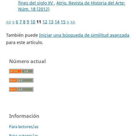
fines del siglo XV
,
Atrio. Revista de Historia del Arte:
Núm. 18 (2012)
<<
<
6
7
8
9
10
11
12
13
14
15
>
>>
También puede
Iniciar una búsqueda de similitud avanzada
para este artículo.
Número actual
Información
Para lectores/as
Para autores/as