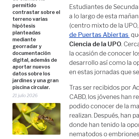
permitido
Estudiantes de Secundari
contrastar sobre el
a lo largo de esta mañan
terreno varias
(centro mixto de la UPO, 
hipótesis
planteadas
de Puertas Abiertas
que
mediante
Ciencia de la UPO
. Cerc
georradar y
la ocasión de conocer los
documentación
digital, además de
desarrollo así como la 
aportar nuevos
en estas jornadas que se
datos sobre los
jardines y una gran
Tras ser recibidos por A
piscina circular.
21 julio 2026
CABD, los jóvenes han re
podido conocer de la man
realizan. Después, han pa
donde han tenido la opo
nematodos o embriones 