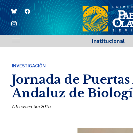
bluesky
facebook
instagram
Institucional
Toggle
sidebar
&
INVESTIGACIÓN
navigation
Jornada de Puertas
Andaluz de Biologí
A
5 noviembre 2015