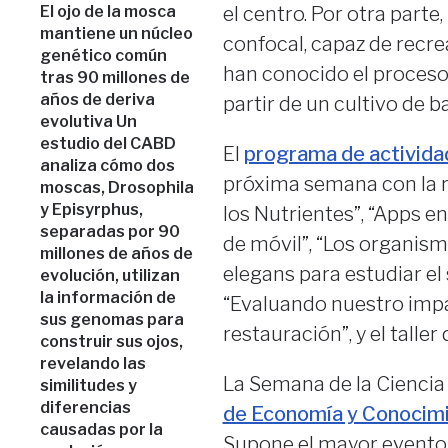
El ojo de la mosca
el centro. Por otra parte
mantiene un núcleo
confocal, capaz de recre
genético común
han conocido el proceso
tras 90 millones de
años de deriva
partir de un cultivo de 
evolutiva Un
estudio del CABD
El
programa de activida
analiza cómo dos
próxima semana con la re
moscas, Drosophila
y Episyrphus,
los Nutrientes”, “Apps e
separadas por 90
de móvil”, “Los organism
millones de años de
elegans para estudiar el 
evolución, utilizan
la información de
“Evaluando nuestro impa
sus genomas para
restauración”, y el taller
construir sus ojos,
revelando las
La Semana de la Ciencia
similitudes y
diferencias
de Economía y Conocim
causadas por la
Supone el mayor evento d