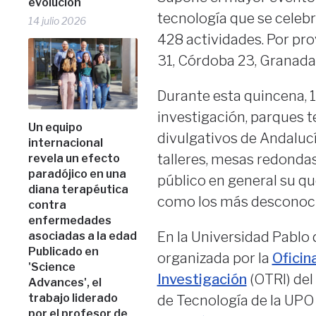
evolución
tecnología que se celebr
14 julio 2026
428 actividades. Por pro
31, Córdoba 23, Granada 
Durante esta quincena, 1
investigación, parques t
Un equipo
divulgativos de Andalucía
internacional
talleres, mesas redondas
revela un efecto
paradójico en una
público en general su qu
diana terapéutica
como los más desconoci
contra
enfermedades
En la Universidad Pablo 
asociadas a la edad
Publicado en
organizada por la
Oficin
'Science
Investigación
(OTRI) del
Advances', el
trabajo liderado
de Tecnología de la UPO
por el profesor de