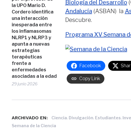
Biología del Desarrollo
(
la UPO Mario D.
Andalucía
(ASBAN) la
As
Cordero identifica
una interacción
Descubre.
inesperada entre
los inflamasomas
Programa XV Semana de 
NLRP1 y NLRP3 y
apunta a nuevas
estrategias
terapéuticas
frente a
Facebook
Shar
enfermedades
asociadas a la edad
Copy Link
29 junio 2026
ARCHIVADO EN:
,
,
,
Ciencia
Divulgación
Estudiantes
Inv
Semana de la Ciencia