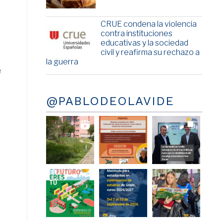
CRUE condena la violencia
contra instituciones
educativas y la sociedad
civil y reafirma su rechazo a
la guerra
e
@PABLODEOLAVIDE