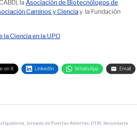
CABD), la
Asociación de Biotecnólogos de
ociación Caminos y Ciencia
y la Fundación
la Ciencia en la UPO
e on X
LinkedIn
WhatsApp
Email
,
,
,
,
estigadores
Jornada de Puertas Abiertas
OTRI
Secundaria