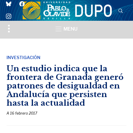
bluesky
facebook
instagram
Toggle
MENU
sidebar
&
navigation
INVESTIGACIÓN
Un estudio indica que la
frontera de Granada generó
patrones de desigualdad en
Andalucía que persisten
hasta la actualidad
A
16 febrero 2017