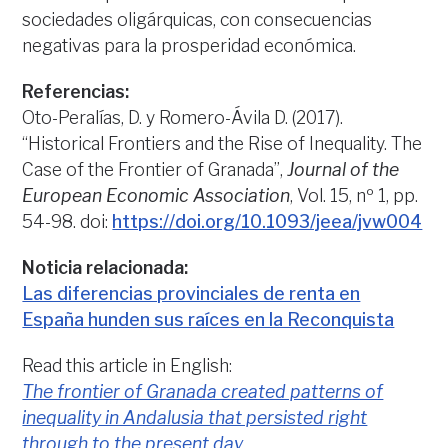
sociedades oligárquicas, con consecuencias
negativas para la prosperidad económica.
Referencias:
Oto-Peralías, D. y Romero-Ávila D. (2017).
“Historical Frontiers and the Rise of Inequality. The
Case of the Frontier of Granada”,
Journal of the
European Economic Association
, Vol. 15, nº 1, pp.
54-98. doi:
https://doi.org/10.1093/jeea/jvw004
Noticia relacionada:
Las diferencias provinciales de renta en
España hunden sus raíces en la Reconquista
Read this article in English:
The frontier of Granada created patterns of
inequality in Andalusia that persisted right
through to the present day