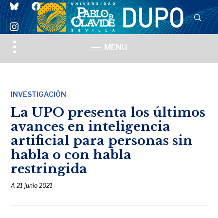
bluesky
facebook
instagram
Toggle
MENU
sidebar
&
navigation
INVESTIGACIÓN
La UPO presenta los últimos
avances en inteligencia
artificial para personas sin
habla o con habla
restringida
A
21 junio 2021