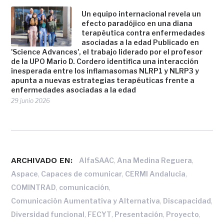
Un equipo internacional revela un
efecto paradójico en una diana
terapéutica contra enfermedades
asociadas a la edad Publicado en
'Science Advances', el trabajo liderado por el profesor
de la UPO Mario D. Cordero identifica una interacción
inesperada entre los inflamasomas NLRP1 y NLRP3 y
apunta a nuevas estrategias terapéuticas frente a
enfermedades asociadas a la edad
29 junio 2026
ARCHIVADO EN:
,
,
AlfaSAAC
Ana Medina Reguera
,
,
,
Aspace
Capaces de comunicar
CERMI Andalucía
,
,
COMINTRAD
comunicación
,
,
Comunicación Aumentativa y Alternativa
Discapacidad
,
,
,
,
Diversidad funcional
FECYT
Presentación
Proyecto