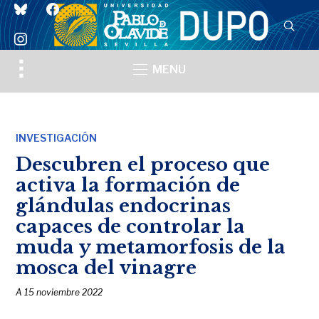
bluesky
facebook
instagram
Toggle
MENU
sidebar
&
navigation
INVESTIGACIÓN
Descubren el proceso que
activa la formación de
glándulas endocrinas
capaces de controlar la
muda y metamorfosis de la
mosca del vinagre
A
15 noviembre 2022