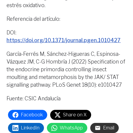
estrés oxidativo.
Referencia del artículo:
DOI:
https://doi.org/10.1371/journal.pgen.1010427
García-Ferrés M, Sánchez-Higueras C, Espinosa-
Vázquez JM, C-G Hombría J (2022) Specification of
the endocrine primordia controlling insect
moulting and metamorphosis by the JAK/ STAT
signalling pathway. PLoS Genet 18(10): e1010427
Fuente: CSIC Andalucía
Facebook
Share on X
LinkedIn
WhatsApp
Email