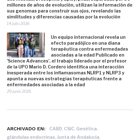
millones de años de evolución, utilizan la información de
sus genomas para construir sus ojos, revelando las
similitudes y diferencias causadas por la evolución
14 julio 2026
Un equipo internacional revela un
efecto paradójico en una diana
terapéutica contra enfermedades
asociadas a la edad Publicado en
'Science Advances', el trabajo liderado por el profesor
de la UPO Mario D. Cordero identifica una interacción
inesperada entre los inflamasomas NLRP1 y NLRP3 y
apunta a nuevas estrategias terapéuticas frente a
enfermedades asociadas a la edad
29 junio 2026
ARCHIVADO EN:
,
,
,
CABD
CSIC
Genética
,
,
glándulas endocrinas
Junta de Andalucía