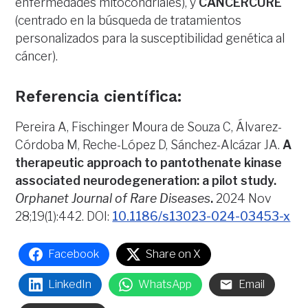
enfermedades mitocondriales), y
CANCERCURE
(centrado en la búsqueda de tratamientos
personalizados para la susceptibilidad genética al
cáncer).
Referencia científica:
Pereira A, Fischinger Moura de Souza C, Álvarez-
Córdoba M, Reche-López D, Sánchez-Alcázar JA.
A
therapeutic approach to pantothenate kinase
associated neurodegeneration: a pilot study.
Orphanet Journal of Rare Diseases
.
2024 Nov
28;19(1):442. DOI:
10.1186/s13023-024-03453-x
Facebook
Share on X
LinkedIn
WhatsApp
Email