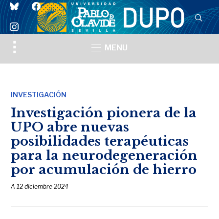
bluesky
facebook
instagram
Toggle
MENU
sidebar
&
navigation
INVESTIGACIÓN
Investigación pionera de la
UPO abre nuevas
posibilidades terapéuticas
para la neurodegeneración
por acumulación de hierro
A
12 diciembre 2024