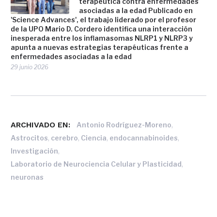
terapéutica contra enfermedades
asociadas a la edad Publicado en
'Science Advances', el trabajo liderado por el profesor
de la UPO Mario D. Cordero identifica una interacción
inesperada entre los inflamasomas NLRP1 y NLRP3 y
apunta a nuevas estrategias terapéuticas frente a
enfermedades asociadas a la edad
29 junio 2026
ARCHIVADO EN:
,
Antonio Rodríguez-Moreno
,
,
,
,
Astrocitos
cerebro
Ciencia
endocannabinoides
,
Investigación
,
Laboratorio de Neurociencia Celular y Plasticidad
neuronas