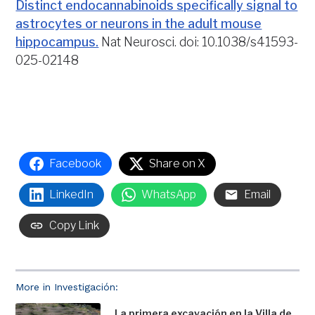
Distinct endocannabinoids specifically signal to
astrocytes or neurons in the adult mouse
hippocampus.
Nat Neurosci. doi: 10.1038/s41593-
025-02148
Facebook
Share on X
LinkedIn
WhatsApp
Email
Copy Link
More in Investigación:
La primera excavación en la Villa de