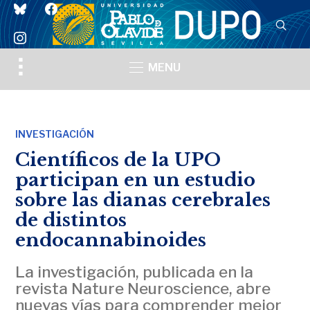
bluesky
facebook
instagram
Toggle
MENU
sidebar
&
navigation
INVESTIGACIÓN
Científicos de la UPO
participan en un estudio
sobre las dianas cerebrales
de distintos
endocannabinoides
La investigación, publicada en la
revista Nature Neuroscience, abre
nuevas vías para comprender mejor