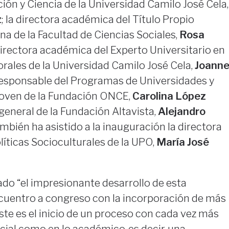
ción y Ciencia de la Universidad Camilo José Cela,
z
; la directora académica del Título Propio
a de la Facultad de Ciencias Sociales,
Rosa
 directora académica del Experto Universitario en
ales de la Universidad Camilo José Cela,
Joann
 responsable del Programas de Universidades y
Joven de la Fundación ONCE,
Carolina López
r general de la Fundación Altavista,
Alejandro
ambién ha asistido a la inauguración la directora
líticas Socioculturales de la UPO,
María José
ado “el impresionante desarrollo de esta
encuentro a congreso con la incorporación de más
te es el inicio de un proceso con cada vez más
ocial como en lo académico, es decir, una