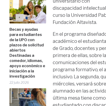
universitario con
discapacidad intelectua
curso la Universidad Pab
Fundación Altavista.
Becas y ayudas
En el programa diseñado
para estudiantes
de la UPO con
académico el estudianta
plazos de solicitud
de Grado, docentes y pe
abiertos
primera de ellas, sobre 
Destinadas a
comedor, idiomas,
comunicaciones del estud
apoyo económico e
programa formativo, el a
iniciación a la
inclusivo. La segunda, q
investigación
22 julio 2026
miércoles, versará sobre
alumnado en las activida
última mesa tiene como t
estudiantado con discap