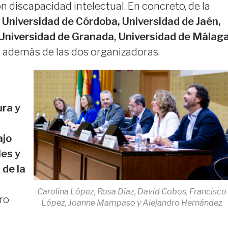
n discapacidad intelectual. En concreto, de la
 Universidad de Córdoba, Universidad de Jaén,
 Universidad de Granada, Universidad de Málag
, además de las dos organizadoras.
ura y
ajo
les y
 de la
Carolina López, Rosa Díaz, David Cobos, Francisco
ro
López, Joanne Mampaso y Alejandro Hernández