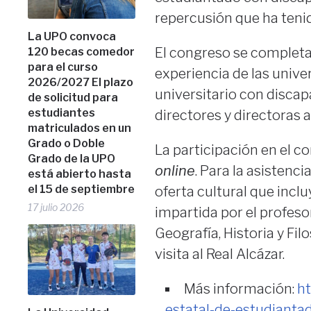
repercusión que ha tenid
La UPO convoca
El congreso se completa 
120 becas comedor
para el curso
experiencia de las univ
2026/2027 El plazo
universitario con discapa
de solicitud para
estudiantes
directores y directoras
matriculados en un
Grado o Doble
La participación en el c
Grado de la UPO
online
. Para la asistenc
está abierto hasta
el 15 de septiembre
oferta cultural que inclu
17 julio 2026
impartida por el profeso
Geografía, Historia y Fil
visita al Real Alcázar.
Más información:
ht
estatal-de-estudiantad