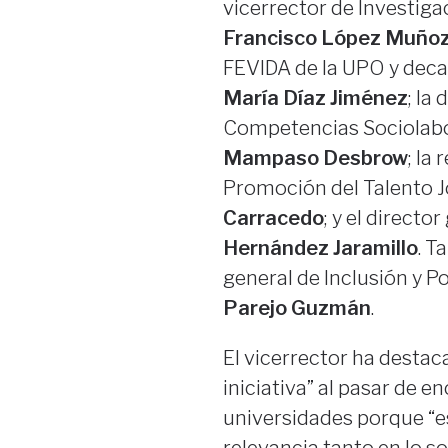
vicerrector de Investiga
Francisco López Muño
FEVIDA de la UPO y decan
María Díaz Jiménez
; la
Competencias Sociolabor
Mampaso Desbrow
; la
Promoción del Talento 
Carracedo
; y el directo
Hernández Jaramillo
. T
general de Inclusión y Po
Parejo Guzmán
.
El vicerrector ha destac
iniciativa” al pasar de 
universidades porque “es
relevancia tanto en lo s