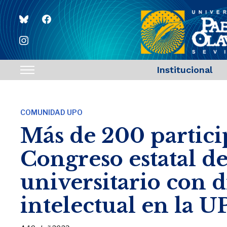
bluesky
facebook
instagram
Institucional
Toggle
sidebar
&
COMUNIDAD UPO
navigation
Más de 200 particip
Congreso estatal d
universitario con 
intelectual en la 