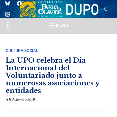
bluesky
facebook
instagram
Toggle
MENU
sidebar
&
navigation
CULTURA SOCIAL
La UPO celebra el Día
Internacional del
Voluntariado junto a
numerosas asociaciones y
entidades
A
5 diciembre 2019