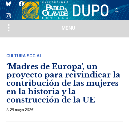
bluesky
facebook
instagram
Toggle
MENU
sidebar
&
navigation
CULTURA SOCIAL
‘Madres de Europa’, un
proyecto para reivindicar la
contribución de las mujeres
en la historia y la
construcción de la UE
A
29 mayo 2025