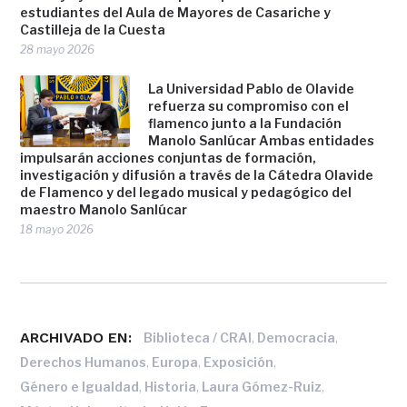
estudiantes del Aula de Mayores de Casariche y
Castilleja de la Cuesta
28 mayo 2026
La Universidad Pablo de Olavide
refuerza su compromiso con el
flamenco junto a la Fundación
Manolo Sanlúcar Ambas entidades
impulsarán acciones conjuntas de formación,
investigación y difusión a través de la Cátedra Olavide
de Flamenco y del legado musical y pedagógico del
maestro Manolo Sanlúcar
18 mayo 2026
ARCHIVADO EN:
,
,
Biblioteca / CRAI
Democracia
,
,
,
Derechos Humanos
Europa
Exposición
,
,
,
Género e Igualdad
Historia
Laura Gómez-Ruiz