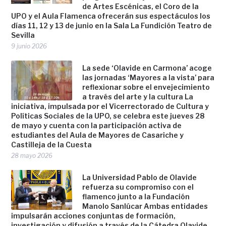
de Artes Escénicas, el Coro de la
UPO y el Aula Flamenca ofrecerán sus espectáculos los
días 11, 12 y 13 de junio en la Sala La Fundición Teatro de
Sevilla
9 junio 2026
La sede ‘Olavide en Carmona’ acoge
las jornadas ‘Mayores a la vista’ para
reflexionar sobre el envejecimiento
a través del arte y la cultura La
iniciativa, impulsada por el Vicerrectorado de Cultura y
Políticas Sociales de la UPO, se celebra este jueves 28
de mayo y cuenta con la participación activa de
estudiantes del Aula de Mayores de Casariche y
Castilleja de la Cuesta
28 mayo 2026
La Universidad Pablo de Olavide
refuerza su compromiso con el
flamenco junto a la Fundación
Manolo Sanlúcar Ambas entidades
impulsarán acciones conjuntas de formación,
investigación y difusión a través de la Cátedra Olavide