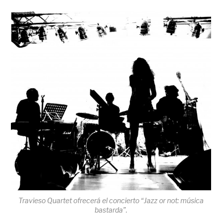
Travieso Quartet ofrecerá el concierto “Jazz or not: música
bastarda”.