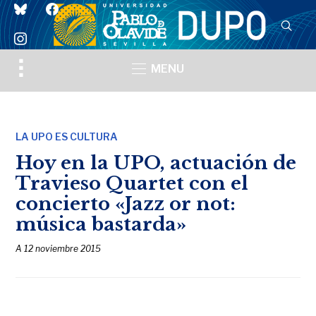
bluesky
facebook
instagram
Toggle
MENU
sidebar
&
navigation
LA UPO ES CULTURA
Hoy en la UPO, actuación de
Travieso Quartet con el
concierto «Jazz or not:
música bastarda»
A
12 noviembre 2015