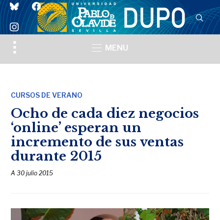
bluesky
facebook
instagram
Toggle
MENU
sidebar
&
navigation
CURSOS DE VERANO
Ocho de cada diez negocios
‘online’ esperan un
incremento de sus ventas
durante 2015
A
30 julio 2015