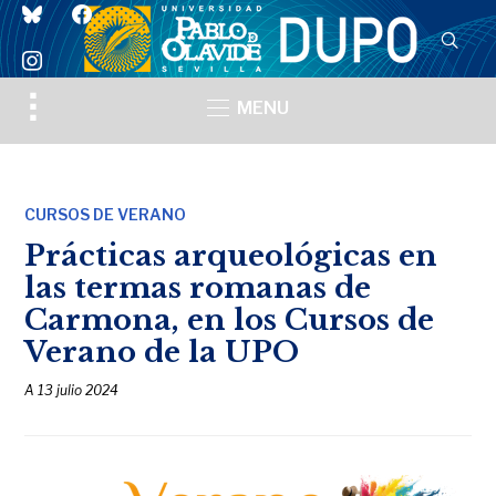
bluesky
facebook
instagram
Toggle
MENU
sidebar
&
navigation
CURSOS DE VERANO
Prácticas arqueológicas en
las termas romanas de
Carmona, en los Cursos de
Verano de la UPO
A
13 julio 2024